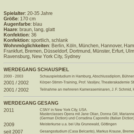
Spielalter
: 20-35 Jahre
Größe
: 170 cm
Augenfarbe
: blau
Haare
: braun, lang, glatt
Konfektion
: 36
Konfektion
: sportlich, schlank
Wohnmöglichkeiten
: Berlin, Köln, München, Hannover, Ham
Frankfurt, Bremen, Düsseldorf, Dortmund, Münster, Erfurt, Ulm
Ravensburg, New York City, Sydney
WERDEGANG SCHAUSPIEL
2000 - 2003
Schauspielstudium in Hamburg, Abschlussdiplom, Bühnen
2001 / 2002
Körper-Stimm-Training, Prof. Vasiljev, Theaterakademie St
2001 / 2002
Teilnahme an mehreren Kameraseminaren, J. F. Schmid,
WERDEGANG GESANG
2011
CSNY in New York City, USA.
Masterclasses Opera mit Jane Olian, Donna Gill, Marianne
(German Diction) und Corradina Caporello (Italian Diction)
2009
Meisterkurse u.a. bei Uta Grunewald, Göttingen
seit 2007
Gesangsstudium (Casa Belcanto), Markus Krause, Breme