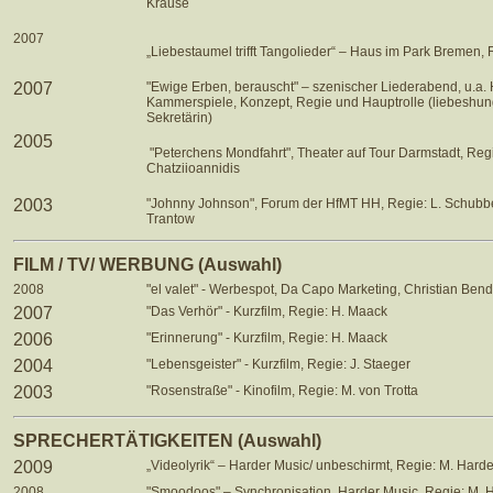
Krause
2007
„Liebestaumel trifft Tangolieder“ – Haus im Park Bremen,
2007
"Ewige Erben, berauscht" – szenischer Liederabend, u.a
Kammerspiele, Konzept, Regie und Hauptrolle (liebeshun
Sekretärin)
2005
"Peterchens Mondfahrt", Theater auf Tour Darmstadt, Regi
Chatziioannidis
2003
"Johnny Johnson", Forum der HfMT HH, Regie: L. Schubbe,
Trantow
FILM / TV/ WERBUNG (Auswahl)
2008
"el valet" - Werbespot, Da Capo Marketing, Christian Bend
2007
"Das Verhör" - Kurzfilm, Regie: H. Maack
2006
"Erinnerung" - Kurzfilm, Regie: H. Maack
2004
"Lebensgeister" - Kurzfilm, Regie: J. Staeger
2003
"Rosenstraße" - Kinofilm, Regie: M. von Trotta
SPRECHERTÄTIGKEITEN (Auswahl)
2009
„Videolyrik“ – Harder Music/ unbeschirmt, Regie: M. Harde
2008
"Smoodoos" – Synchronisation, Harder Music, Regie: M. 