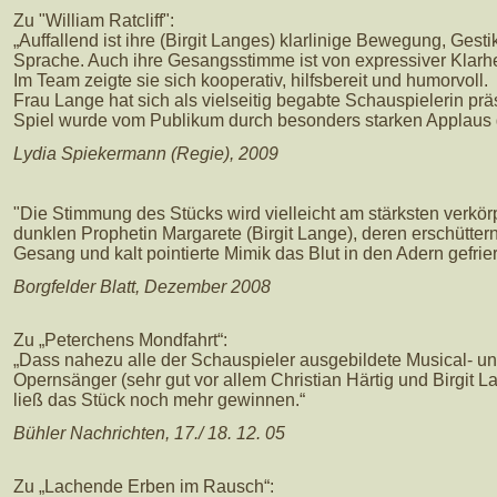
Zu "William Ratcliff":
„Auffallend ist ihre (Birgit Langes) klarlinige Bewegung, Gest
Sprache. Auch ihre Gesangsstimme ist von expressiver Klarhe
Im Team zeigte sie sich kooperativ, hilfsbereit und humorvoll.
Frau Lange hat sich als vielseitig begabte Schauspielerin präse
Spiel wurde vom Publikum durch besonders starken Applaus 
Lydia Spiekermann (Regie), 2009
"Die Stimmung des Stücks wird vielleicht am stärksten verkör
dunklen Prophetin Margarete (Birgit Lange), deren erschütter
Gesang und kalt pointierte Mimik das Blut in den Adern gefrier
Borgfelder Blatt, Dezember 2008
Zu „Peterchens Mondfahrt“:
„Dass nahezu alle der Schauspieler ausgebildete Musical- u
Opernsänger (sehr gut vor allem Christian Härtig und Birgit L
ließ das Stück noch mehr gewinnen.“
Bühler Nachrichten, 17./ 18. 12. 05
Zu „Lachende Erben im Rausch“: