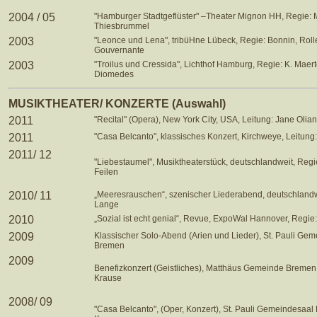
2004 / 05
"Hamburger Stadtgeflüster" –Theater Mignon HH, Regie: 
Thiesbrummel
2003
"Leonce und Lena", tribüHne Lübeck, Regie: Bonnin, Roll
Gouvernante
2003
"Troilus und Cressida", Lichthof Hamburg, Regie: K. Maert
Diomedes
MUSIKTHEATER/ KONZERTE (Auswahl)
2011
"Recital" (Opera), New York City, USA, Leitung: Jane Olian
2011
"Casa Belcanto", klassisches Konzert, Kirchweye, Leitung
2011/ 12
"Liebestaumel", Musiktheaterstück, deutschlandweit, Regi
Feilen
2010/ 11
„Meeresrauschen“, szenischer Liederabend, deutschlandw
Lange
2010
„Sozial ist echt genial“, Revue, ExpoWal Hannover, Regie
2009
Klassischer Solo-Abend (Arien und Lieder), St. Pauli Ge
Bremen
2009
Benefizkonzert (Geistliches), Matthäus Gemeinde Bremen,
Krause
2008/ 09
"Casa Belcanto", (Oper, Konzert), St. Pauli Gemeindesaal 