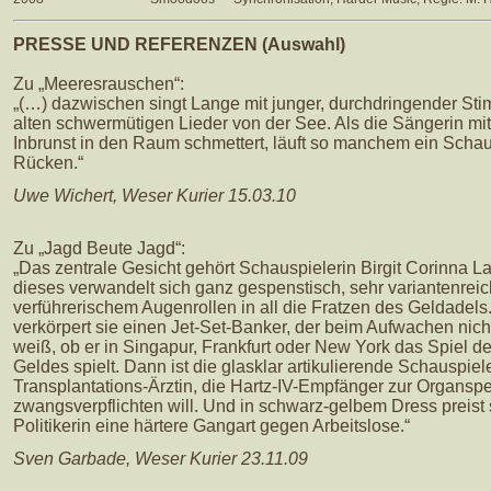
PRESSE UND REFERENZEN (Auswahl)
Zu „Meeresrauschen“:
„(…) dazwischen singt Lange mit junger, durchdringender St
alten schwermütigen Lieder von der See. Als die Sängerin mit
Inbrunst in den Raum schmettert, läuft so manchem ein Scha
Rücken.“
Uwe Wichert, Weser Kurier 15.03.10
Zu „Jagd Beute Jagd“:
„Das zentrale Gesicht gehört Schauspielerin Birgit Corinna L
dieses verwandelt sich ganz gespenstisch, sehr variantenreic
verführerischem Augenrollen in all die Fratzen des Geldadels
verkörpert sie einen Jet-Set-Banker, der beim Aufwachen nic
weiß, ob er in Singapur, Frankfurt oder New York das Spiel d
Geldes spielt. Dann ist die glasklar artikulierende Schauspiel
Transplantations-Ärztin, die Hartz-IV-Empfänger zur Organsp
zwangsverpflichten will. Und in schwarz-gelbem Dress preist 
Politikerin eine härtere Gangart gegen Arbeitslose.“
Sven Garbade, Weser Kurier 23.11.09