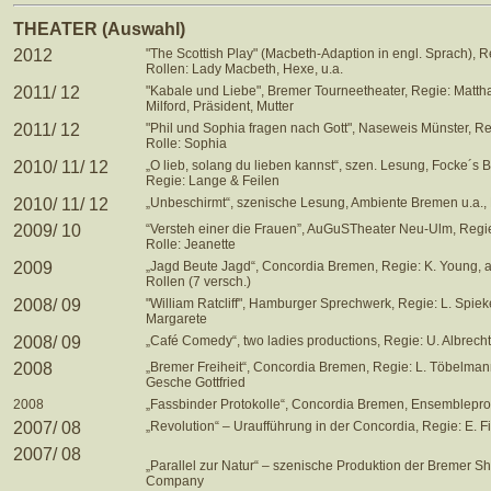
THEATER (Auswahl)
2012
"The Scottish Play" (Macbeth-Adaption in engl. Sprach), Re
Rollen: Lady Macbeth, Hexe, u.a.
2011/ 12
"Kabale und Liebe", Bremer Tourneetheater, Regie: Matth
Milford, Präsident, Mutter
2011/ 12
"Phil und Sophia fragen nach Gott", Naseweis Münster, Re
Rolle: Sophia
2010/ 11/ 12
„O lieb, solang du lieben kannst“, szen. Lesung, Focke´s 
Regie: Lange & Feilen
2010/ 11/ 12
„Unbeschirmt“, szenische Lesung, Ambiente Bremen u.a.,
2009/ 10
“Versteh einer die Frauen”, AuGuSTheater Neu-Ulm, Regie
Rolle: Jeanette
2009
„Jagd Beute Jagd“, Concordia Bremen, Regie: K. Young, a
Rollen (7 versch.)
2008/ 09
"William Ratcliff", Hamburger Sprechwerk, Regie: L. Spie
Margarete
2008/ 09
„Café Comedy“, two ladies productions, Regie: U. Albrecht
2008
„Bremer Freiheit“, Concordia Bremen, Regie: L. Töbelmann
Gesche Gottfried
2008
„Fassbinder Protokolle“, Concordia Bremen, Ensemblepro
2007/ 08
„Revolution“ – Uraufführung in der Concordia, Regie: E. F
2007/ 08
„Parallel zur Natur“ – szenische Produktion der Bremer 
Company