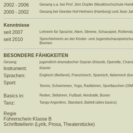
2002 - 2006
Gesang u.a. bei Prof. Jörn Dopfer (Musikhochschule Ham
2000 - 2002
Gesang bei Geeske Hof-Helmers (Hamburg) und Jean Jal
Kenntnisse
seit 2007
Lehrerin für Sprache, Atem, Stimme, Schauspiel, Rollens
seit 2010
Sprechlehrerin an der Kinder- und Jugendschauspielschu
Bremen
BESONDERE FÄHIGKEITEN
Gesang:
jugendlich-dramatischer Sopran (Klassik, Operette, Chan
Instrument:
Klavier
Sprachen:
Englisch (fließend), Französisch, Spanisch, Italienisch (ba
Sport:
Tennis, Schwimmen, Yoga, Radfahren, Sporttauchen (OW
Basics in:
Reiten, Skifahren, Fußball, Akrobatik, Boxen
Tanz:
Tango Argentino, Standard, Ballett (alles basics)
Regie
Führerschein Klasse B
Schriftstellerin (Lyrik, Prosa, Theaterstücke)